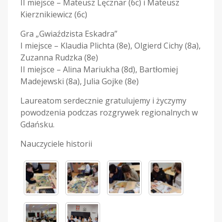
II miejsce – Mateusz Lęcznar (6c) i Mateusz
Kierznikiewicz (6c)
Gra „Gwiaździsta Eskadra”
I miejsce – Klaudia Plichta (8e), Olgierd Cichy (8a),
Zuzanna Rudzka (8e)
II miejsce – Alina Mariukha (8d), Bartłomiej
Madejewski (8a), Julia Gojke (8e)
Laureatom serdecznie gratulujemy i życzymy
powodzenia podczas rozgrywek regionalnych w
Gdańsku.
Nauczyciele historii