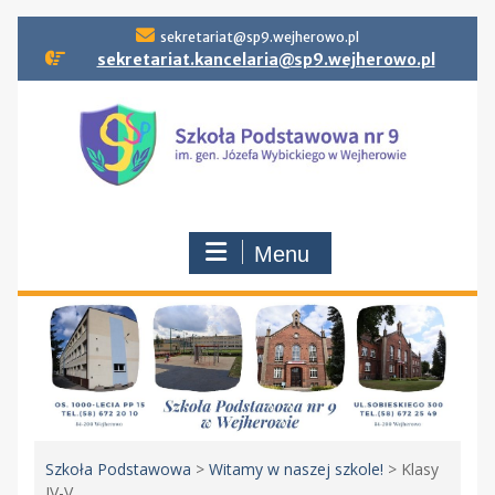
Skip
sekretariat@sp9.wejherowo.pl
to
sekretariat.kancelaria@sp9.wejherowo.pl
content
Menu
Szkoła Podstawowa
>
Witamy w naszej szkole!
>
Klasy
IV-V