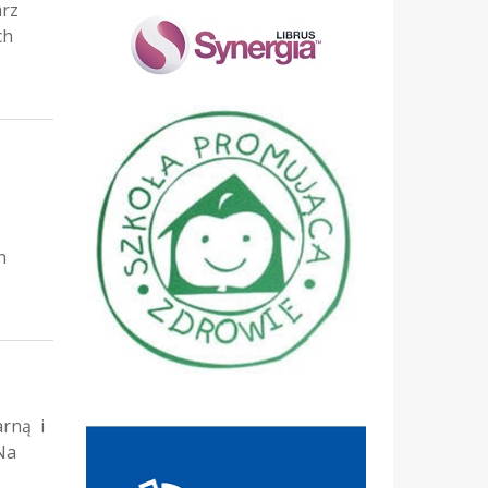
arz
ch
h
arną i
Na