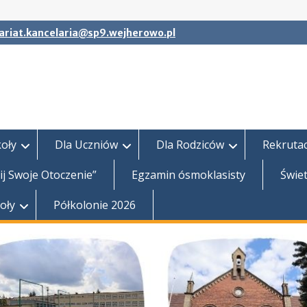
ariat.kancelaria@sp9.wejherowo.pl
koły
Dla Uczniów
Dla Rodziców
Rekrutac
j Swoje Otoczenie”
Egzamin ósmoklasisty
Świet
koły
Półkolonie 2026