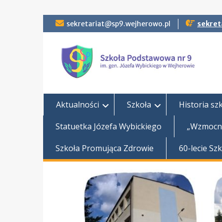
Skip
sekretariat@sp9.wejherowo.pl
sekret
to
content
Aktualności
Szkoła
Historia sz
Statuetka Józefa Wybickiego
„Wzmocni
Szkoła Promująca Zdrowie
60-lecie Sz