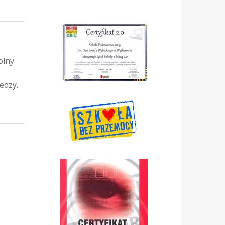
olny
edzy.