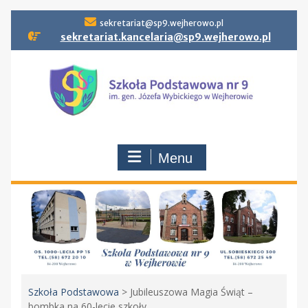
Skip
sekretariat@sp9.wejherowo.pl
to
sekretariat.kancelaria@sp9.wejherowo.pl
content
Menu
Szkoła Podstawowa
>
Jubileuszowa Magia Świąt –
bombka na 60-lecie szkoły