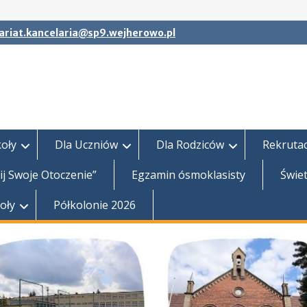
ariat.kancelaria@sp9.wejherowo.pl
koły
Dla Uczniów
Dla Rodziców
Rekrutac
j Swoje Otoczenie”
Egzamin ósmoklasisty
Świet
koły
Półkolonie 2026