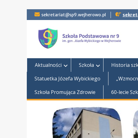
Skip
sekretariat@sp9.wejherowo.pl
sekret
to
content
Aktualności
Szkoła
Historia sz
Statuetka Józefa Wybickiego
„Wzmocni
Szkoła Promująca Zdrowie
60-lecie Sz