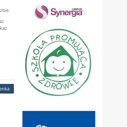
żbie.
az
okaz
enka