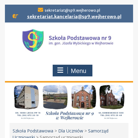
Skip
sekretariat@sp9.wejherowo.pl
to
sekretariat.kancelaria@sp9.wejherowo.pl
content
Menu
Szkoła Podstawowa
>
Dla Uczniów
>
Samorząd
Uczniowski
>
Samorząd uczniowski