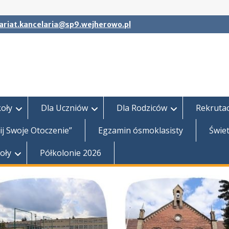
ariat.kancelaria@sp9.wejherowo.pl
koły
Dla Uczniów
Dla Rodziców
Rekrutac
j Swoje Otoczenie”
Egzamin ósmoklasisty
Świet
koły
Półkolonie 2026