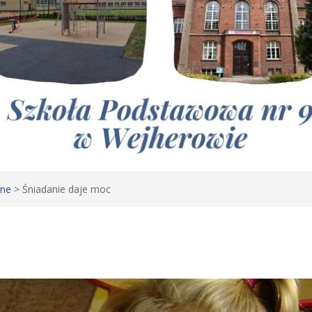
lne
>
Śniadanie daje moc