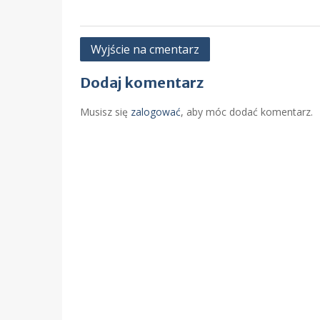
Nawigacja
Wyjście na cmentarz
wpisu
Dodaj komentarz
Musisz się
zalogować
, aby móc dodać komentarz.