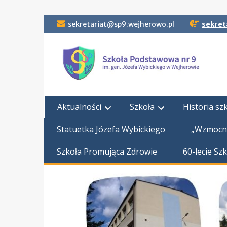
Skip
sekretariat@sp9.wejherowo.pl
sekret
to
content
Aktualności
Szkoła
Historia sz
Statuetka Józefa Wybickiego
„Wzmocni
Szkoła Promująca Zdrowie
60-lecie Sz