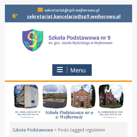
Skip
sekretariat@sp9.wejherowo.pl
to
sekretariat.kancelaria@sp9.wejherowo.pl
content
Menu
Szkoła Podstawowa
>
Posts tagged
regulamin