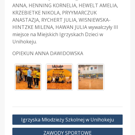
ANNA, HENNING KORNELIA, HEWELT AMELIA,
KRZEBIETKE NIKOLA, PRYYMARCZUK
ANASTAZJA, RYCHERT JULIA, WISNIEWSKA-
HINTZKE MILENA, HAWAN JULIA wywalczyły III
miejsce na Miejskich Igrzyskach Dzieci w
Unihokeju.
OPIEKUN ANNA DAWIDOWSKA
Nawigacja
Igrzyska Młodzieży Szkolnej w Unihokeju
wpisu
ZAWODY SPORTOWE