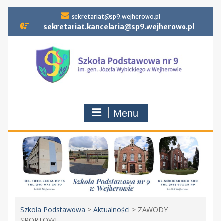
Skip
sekretariat@sp9.wejherowo.pl
to
sekretariat.kancelaria@sp9.wejherowo.pl
content
Menu
Szkoła Podstawowa
>
Aktualności
>
ZAWODY
SPORTOWE