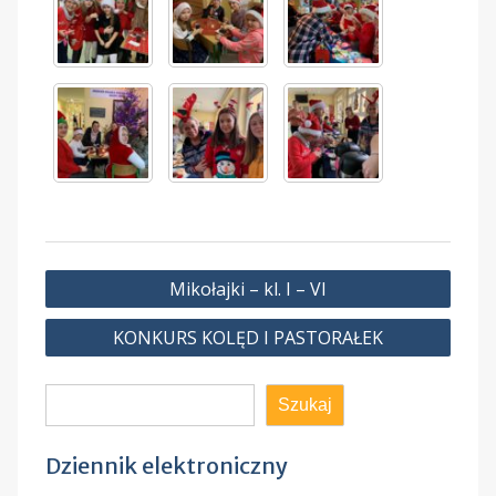
Nawigacja
Mikołajki – kl. I – VI
wpisu
KONKURS KOLĘD I PASTORAŁEK
Szukaj
Szukaj
Dziennik elektroniczny