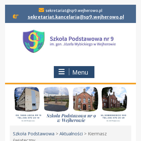
Skip
sekretariat@sp9.wejherowo.pl
to
sekretariat.kancelaria@sp9.wejherowo.pl
content
Menu
Szkoła Podstawowa
>
Aktualności
>
Kiermasz
świąteczny