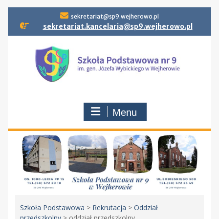
Skip
sekretariat@sp9.wejherowo.pl
to
sekretariat.kancelaria@sp9.wejherowo.pl
content
Menu
Szkoła Podstawowa
>
Rekrutacja
>
Oddział
przedszkolny
>
oddział przedszkolny